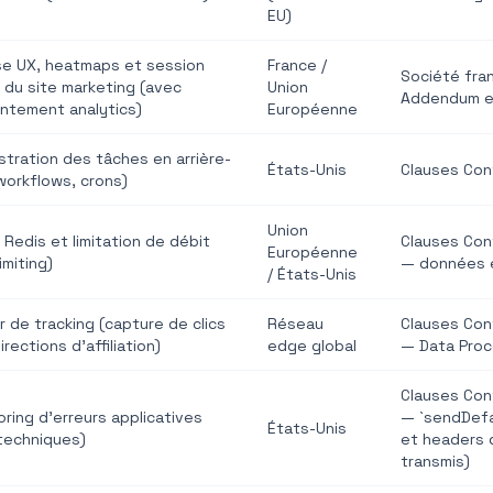
EU)
se UX, heatmaps et session
France /
Société fra
 du site marketing (avec
Union
Addendum e
ntement analytics)
Européenne
tration des tâches en arrière-
États-Unis
Clauses Con
workflows, crons)
Union
Redis et limitation de débit
Clauses Con
Européenne
imiting)
— données 
/ États-Unis
 de tracking (capture de clics
Réseau
Clauses Con
irections d'affiliation)
edge global
— Data Pro
Clauses Con
ring d'erreurs applicatives
— `sendDefau
États-Unis
 techniques)
et headers 
transmis)