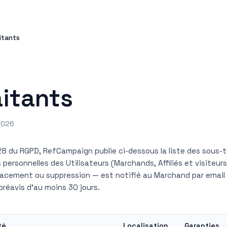
itants
itants
 2026
28 du RGPD, RefCampaign publie ci-dessous la liste des sous-
personnelles des Utilisateurs (Marchands, Affiliés et visiteu
lacement ou suppression — est notifié au Marchand par email 
préavis d'au moins 30 jours.
té
Localisation
Garanties