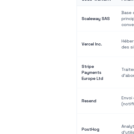
Base 
Scaleway SAS
princ
conve
Héber
Vercel Inc.
des si
Stripe
Trait
Payments
d'abo
Europe Ltd
Envoi 
Resend
(notif
Analyt
PostHog
d'uti