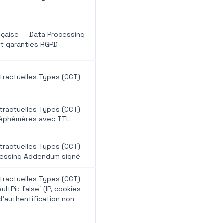
nçaise — Data Processing
t garanties RGPD
tractuelles Types (CCT)
tractuelles Types (CCT)
éphémères avec TTL
tractuelles Types (CCT)
cessing Addendum signé
tractuelles Types (CCT)
ltPii: false` (IP, cookies
d'authentification non