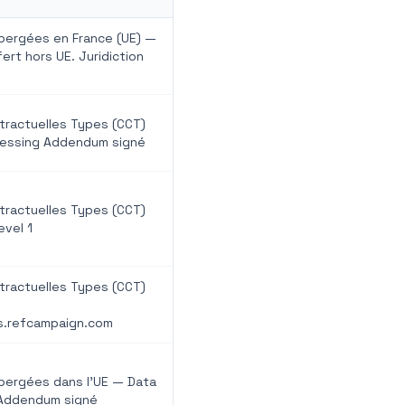
ergées en France (UE) —
ert hors UE. Juridiction
tractuelles Types (CCT)
cessing Addendum signé
tractuelles Types (CCT)
evel 1
tractuelles Types (CCT)
ns.refcampaign.com
ergées dans l'UE — Data
 Addendum signé