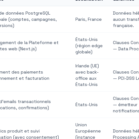
de données PostgreSQL
Données héb
ipale (comptes, campagnes,
Paris, France
aucun transf
rsions)
française.
États-Unis
gement de la Plateforme et
Clauses Con
(région edge
tes web (Next.js)
— Data Pro
globale)
Irlande (UE)
ement des paiements
avec back-
Clauses Con
nnement et facturation
office aux
— PCI-DSS L
États-Unis
Clauses Con
d'emails transactionnels
États-Unis
— émetteur
ications, confirmations)
notificatio
Union
ics produit et suivi
Européenne
Données héb
lisation (avec consentement)
(instance
Processing