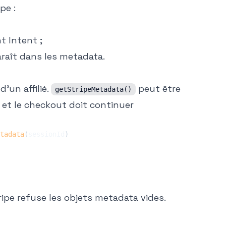
pe :
t Intent ;
raît dans les metadata.
'un affilié.
peut être
getStripeMetadata()
 et le checkout doit continuer
tadata
(
sessionId
)
tripe refuse les objets metadata vides.