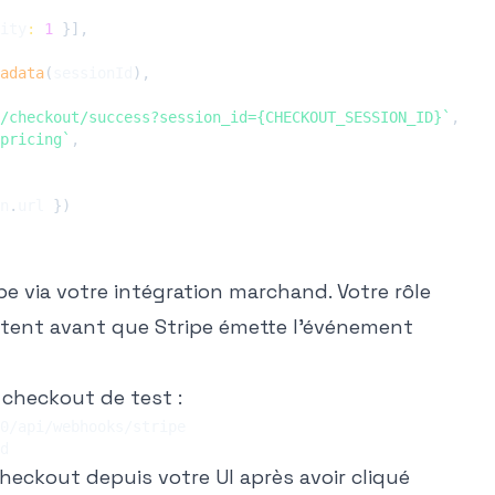
ity
:
1
}
]
,
adata
(
sessionId
)
,
/checkout/success?session_id={CHECKOUT_SESSION_ID}
`
,
pricing
`
,
n
.
url 
}
)
e via votre intégration marchand. Votre rôle
istent avant que Stripe émette l'événement
n checkout de test :
heckout depuis votre UI après avoir cliqué