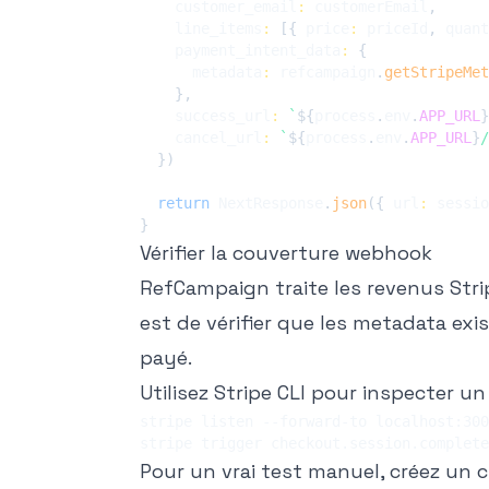
    customer_email
:
 customerEmail
,
    line_items
:
[
{
 price
:
 priceId
,
 quant
    payment_intent_data
:
{
      metadata
:
 refcampaign
.
getStripeMet
}
,
    success_url
:
`
${
process
.
env
.
APP_URL
}
    cancel_url
:
`
${
process
.
env
.
APP_URL
}
/
}
)
return
 NextResponse
.
json
(
{
 url
:
 sessio
}
Vérifier la couverture webhook
RefCampaign traite les revenus Strip
est de vérifier que les metadata ex
payé.
Utilisez Stripe CLI pour inspecter u
Pour un vrai test manuel, créez un c