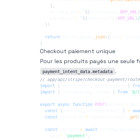
}
,
    success_url
:
`
${
process
.
env
.
APP_URL
}
    cancel_url
:
`
${
process
.
env
.
APP_URL
}
/
}
)
return
 NextResponse
.
json
(
{
 url
:
 sessio
}
Checkout paiement unique
Pour les produits payés une seule f
.
payment_intent_data.metadata
// app/api/stripe/checkout-payment/route
import
{
 NextRequest
,
 NextResponse 
}
fro
import
{
 refcampaign
,
 stripe 
}
from
'@/l
export
async
function
POST
(
request
:
 Next
const
{
 priceId
,
 customerEmail 
}
=
awa
const
 sessionId 
=
 request
.
cookies
.
get
(
const
 session 
=
await
 stripe
.
checkout
.
    mode
:
'payment'
,