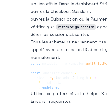
un lien affilié. Dans le dashboard Stri
ouvrez la Checkout Session ;
ouvrez la Subscription ou le Paymen
vérifiez que
appa
refcampaign_session
Gérer les sessions absentes
Tous les acheteurs ne viennent pas d
appelé avec une session ID absente,
normalement.
const
 metadata 
=
 refcampaign
.
getStripeMe
const
 subscriptionData 
=
  Object
.
keys
(
metadata
)
.
length 
>
0
?
{
 metadata 
}
:
undefined
Utilisez ce pattern si votre helper S
Erreurs fréquentes