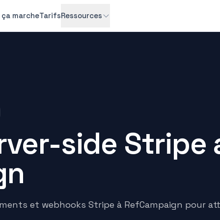
ça marche
Tarifs
Ressources
rver-side Stripe
gn
ments et webhooks Stripe à RefCampaign pour attr