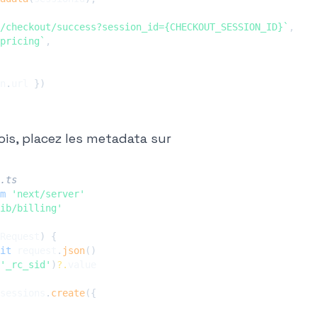
/checkout/success?session_id={CHECKOUT_SESSION_ID}
`
,
pricing
`
,
n
.
url 
}
)
ois, placez les metadata sur
.ts
m
'next/server'
ib/billing'
Request
)
{
it
 request
.
json
(
)
'_rc_sid'
)
?.
sessions
.
create
(
{