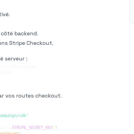
ivé.
é côté backend.
ions Stripe Checkout.
 serveur :
ar vos routes checkout.
ampaign/sdk'
.
env
.
STRIPE_SECRET_KEY
!
)
gnServer
(