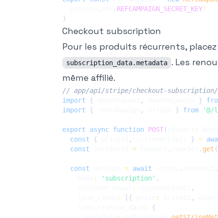
  process
.
env
.
REFCAMPAIGN_SECRET_KEY
!
)
Checkout subscription
Pour les produits récurrents, plac
. Les reno
subscription_data.metadata
même affilié.
// app/api/stripe/checkout-subscription/
import
{
 NextRequest
,
 NextResponse 
}
fro
import
{
 refcampaign
,
 stripe 
}
from
'@/l
export
async
function
POST
(
request
:
 Next
const
{
 priceId
,
 customerEmail 
}
=
awa
const
 sessionId 
=
 request
.
cookies
.
get
(
const
 session 
=
await
 stripe
.
checkout
.
    mode
:
'subscription'
,
    customer_email
:
 customerEmail
,
    line_items
:
[
{
 price
:
 priceId
,
 quant
    subscription_data
:
{
      metadata
:
 refcampaign
.
getStripeMet