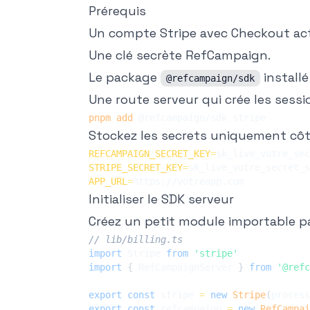
Prérequis
Un compte Stripe avec Checkout act
Une clé secrète RefCampaign.
Le package
install
@refcampaign/sdk
Une route serveur qui crée les sess
pnpm
add
Stockez les secrets uniquement côté
REFCAMPAIGN_SECRET_KEY
=
STRIPE_SECRET_KEY
=
APP_URL
=
Initialiser le SDK serveur
Créez un petit module importable p
// lib/billing.ts
import
 Stripe 
from
'stripe'
import
{
 RefCampaignServer 
}
from
'@refc
export
const
 stripe 
=
new
Stripe
(
process
export
const
 refcampaign 
=
new
RefCampai