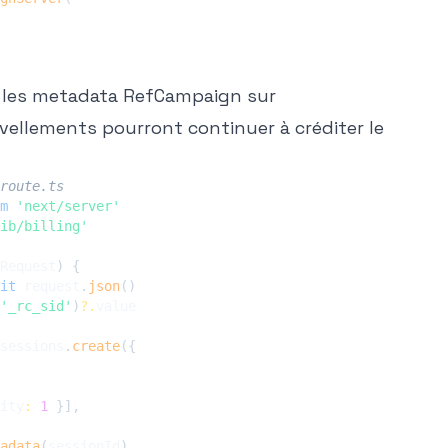
ez les metadata RefCampaign sur
uvellements pourront continuer à créditer le
route.ts
m
'next/server'
ib/billing'
Request
)
{
it
 request
.
json
(
)
'_rc_sid'
)
?.
sessions
.
create
(
{
ity
:
1
}
]
,
adata
(
sessionId
)
,