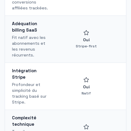
conversions
affiliées trackées.
Adéquation
billing SaaS
Fit natif avec les
Oui
abonnements et
Stripe-first
les revenus
récurrents.
Intégration
Stripe
Profondeur et
Oui
simplicité du
Natif
S
tracking basé sur
Stripe.
Complexité
technique