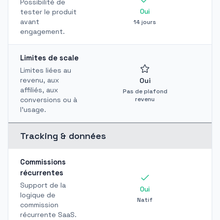
Possibilité de
Oui
tester le produit
avant
14 jours
engagement.
Limites de scale
Limites liées au
revenu, aux
Oui
affiliés, aux
Pas de plafond
P
conversions ou à
revenu
l'usage.
Tracking & données
Commissions
récurrentes
Support de la
Oui
logique de
Natif
commission
récurrente SaaS.