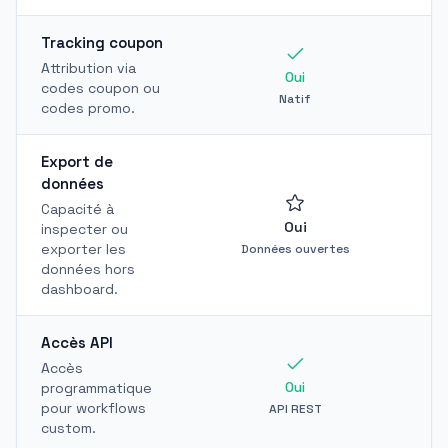
Tracking coupon
Attribution via
Oui
codes coupon ou
Natif
codes promo.
Export de
données
Capacité à
Oui
inspecter ou
exporter les
Données ouvertes
D
données hors
dashboard.
Accès API
Accès
Oui
programmatique
pour workflows
API REST
custom.