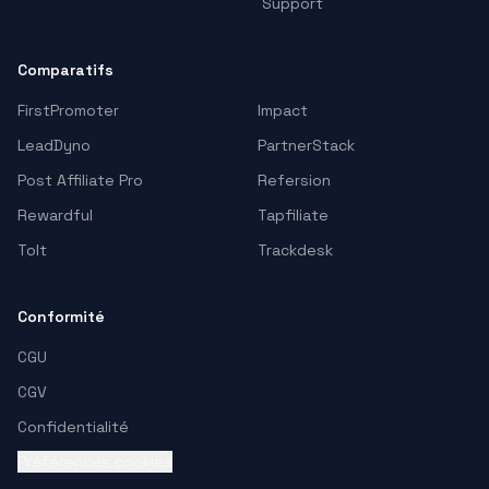
Support
Comparatifs
FirstPromoter
Impact
LeadDyno
PartnerStack
Post Affiliate Pro
Refersion
Rewardful
Tapfiliate
Tolt
Trackdesk
Conformité
CGU
CGV
Confidentialité
Préférences cookies