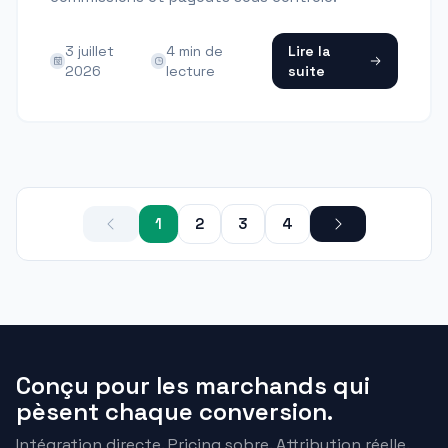
3 juillet
4
min de
Lire la
2026
lecture
suite
1
2
3
4
Conçu pour les marchands qui
pèsent chaque conversion.
Intégration directe. Pricing sobre. Attribution réelle.