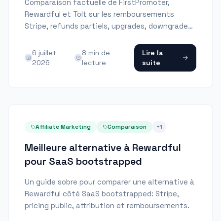
Comparaison factuelle de FirstPromoter,
Rewardful et Tolt sur les remboursements
Stripe, refunds partiels, upgrades, downgrades
et churn.
6 juillet
8
min de
Lire la
2026
lecture
suite
Affiliate Marketing
Comparaison
+
1
Meilleure alternative à Rewardful
pour SaaS bootstrapped
Un guide sobre pour comparer une alternative à
Rewardful côté SaaS bootstrapped: Stripe,
pricing public, attribution et remboursements.