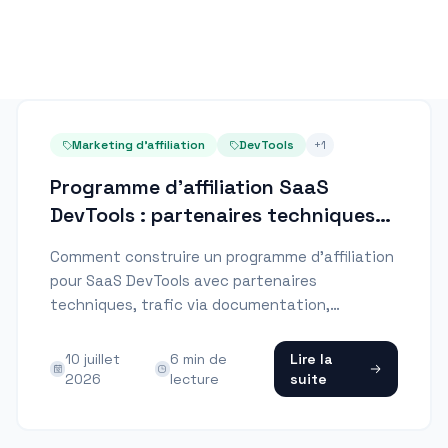
Marketing d'affiliation
DevTools
+
1
Programme d'affiliation SaaS
DevTools : partenaires techniques
et revenu récurrent
Comment construire un programme d'affiliation
pour SaaS DevTools avec partenaires
techniques, trafic via documentation,
attribution Stripe, commissions récurrentes et
contrôle des paiements.
10 juillet
6
min de
Lire la
2026
lecture
suite