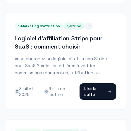
Marketing d'affiliation
Stripe
+
1
Logiciel d'affiliation Stripe pour
SaaS : comment choisir
Vous cherchez un logiciel d'affiliation Stripe
pour SaaS ? Voici les critères à vérifier :
commissions récurrentes, attribution sur
facture payée, remboursements, analytics,
paiements et RGPD.
3 juillet
9
min de
Lire la
2026
lecture
suite