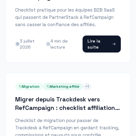
SaaS
Checklist pratique pour les équipes B2B SaaS
qui passent de PartnerStack à RefCampaign
sans casser la confiance des affiliés.
3 juillet
4
min de
Lire la
2026
lecture
suite
Migration
Marketing affilié
+
1
Migrer depuis Trackdesk vers
RefCampaign : checklist affiliation
SaaS
Checklist de migration pour passer de
Trackdesk à RefCampaign en gardant tracking,
commissions et payouts sous contrôle.