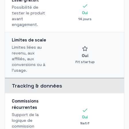
Possibilité de
Oui
tester le produit
avant
14 jours
engagement.
Limites de scale
Limites liées au
revenu, aux
Oui
affiliés, aux
Fit startup
conversions ou à
l'usage.
Tracking & données
Commissions
récurrentes
Support de la
Oui
logique de
Natif
S
commission