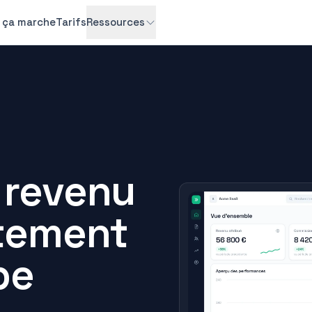
ça marche
Tarifs
Ressources
e revenu
ctement
pe