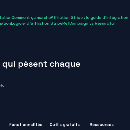
tation
Comment ça marche
Affiliation Stripe : le guide d’intégration
iation
Logiciel d’affiliation Stripe
RefCampaign vs Rewardful
 qui pèsent chaque
e.
Fonctionnalités
Outils gratuits
Ressources