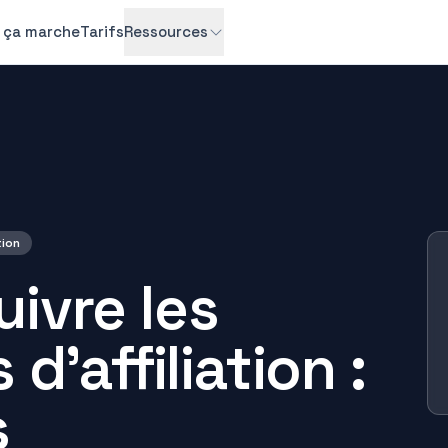
ça marche
Tarifs
Ressources
tion
ivre les
d'affiliation :
s