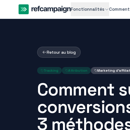
Fonctionnalités
Comment 
Retour au blog
Tracking
Attribution
Marketing d'affilia
Comment su
conversions 
3 méthode