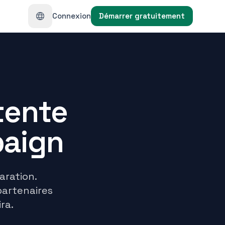
Connexion
Démarrer gratuitement
ttente
paign
ration.
partenaires
ra.