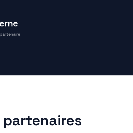
terne
partenaire
 partenaires