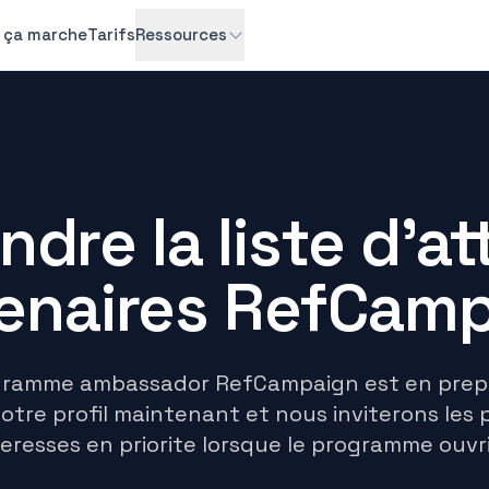
ça marche
Tarifs
Ressources
ndre la liste d'a
enaires RefCam
gramme ambassador RefCampaign est en prepa
otre profil maintenant et nous inviterons les 
teresses en priorite lorsque le programme ouvri