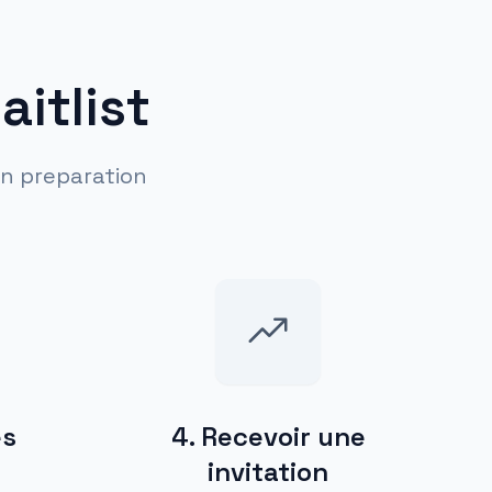
itlist
en preparation
es
4
.
Recevoir une
invitation