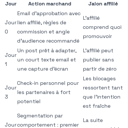
Jour
Action marchand
Jalon affilié
Email d'approbation avec
L'affilié
Jour
lien affilié, règles de
comprend quoi
0
commission et angle
promouvoir
d'audience recommandé
Un post prêt à adapter,
L'affilié peut
Jour
un court texte email et
publier sans
1
une capture d'écran
partir de zéro
Les blocages
Check-in personnel pour
Jour
ressortent tant
les partenaires à fort
3
que l'intention
potentiel
est fraîche
Segmentation par
La suite
Jour
comportement : premier