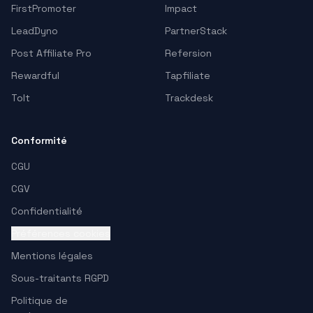
FirstPromoter
Impact
LeadDyno
PartnerStack
Post Affiliate Pro
Refersion
Rewardful
Tapfiliate
Tolt
Trackdesk
Conformité
CGU
CGV
Confidentialité
Préférences cookies
Mentions légales
Sous-traitants RGPD
Politique de