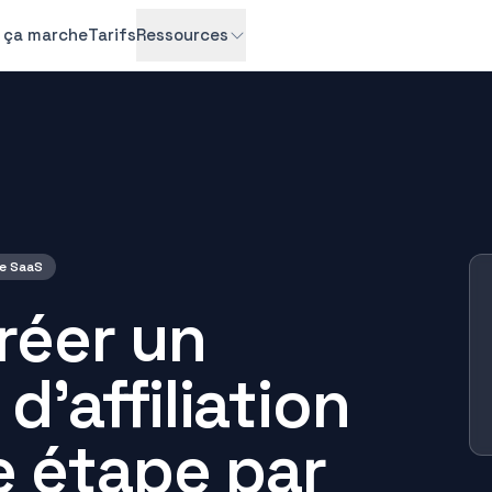
ça marche
Tarifs
Ressources
e SaaS
éer un
'affiliation
e étape par