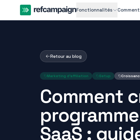
Fonctionnalités
Comment 
Retour au blog
Marketing d'affiliation
Setup
Croissanc
Comment cr
programme d
SaaS : guid