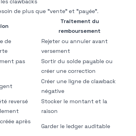
r les clawbacks
esoin de plus que "vente" et "payée".
Traitement du
tion
remboursement
re de
Rejeter ou annuler avant
rte
versement
ement pas
Sortir du solde payable ou
créer une correction
Créer une ligne de clawback
argent
négative
été reversé
Stocker le montant et la
llement
raison
créée après
Garder le ledger auditable