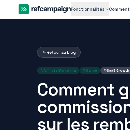
Fonctionnalités
Comment 
Retour au blog
Affiliate Marketing
Stripe
SaaS Growth
Comment gé
commissions
sur les re