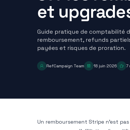
et upgrades
Guide pratique de comptabilité d'
remboursement, refunds partiels
payées et risques de proration.
RefCampaign Team
18 juin 2026
7
Un remboursement Stripe n'est pa