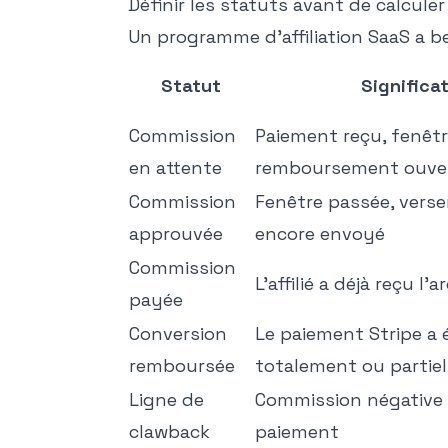
Définir les statuts avant de calcule
Un programme d'affiliation SaaS a b
Statut
Significa
Commission
Paiement reçu, fenêt
en attente
remboursement ouve
Commission
Fenêtre passée, vers
approuvée
encore envoyé
Commission
L'affilié a déjà reçu l'
payée
Conversion
Le paiement Stripe a 
remboursée
totalement ou partie
Ligne de
Commission négative 
clawback
paiement