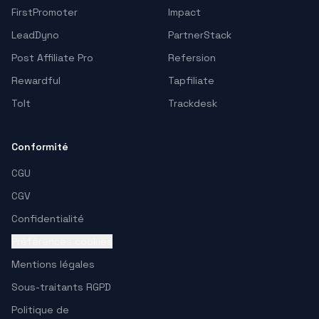
FirstPromoter
Impact
LeadDyno
PartnerStack
Post Affiliate Pro
Refersion
Rewardful
Tapfiliate
Tolt
Trackdesk
Conformité
CGU
CGV
Confidentialité
Préférences cookies
Mentions légales
Sous-traitants RGPD
Politique de