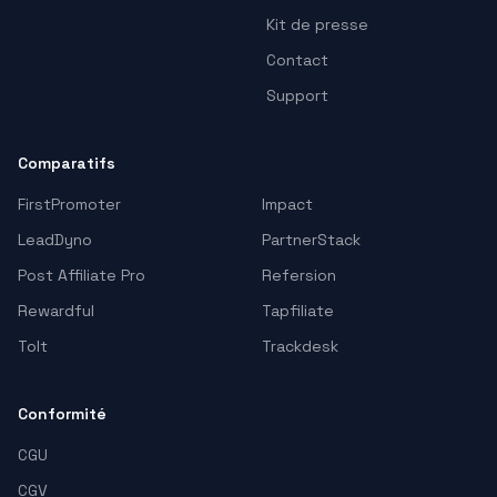
Kit de presse
Contact
Support
Comparatifs
FirstPromoter
Impact
LeadDyno
PartnerStack
Post Affiliate Pro
Refersion
Rewardful
Tapfiliate
Tolt
Trackdesk
Conformité
CGU
CGV