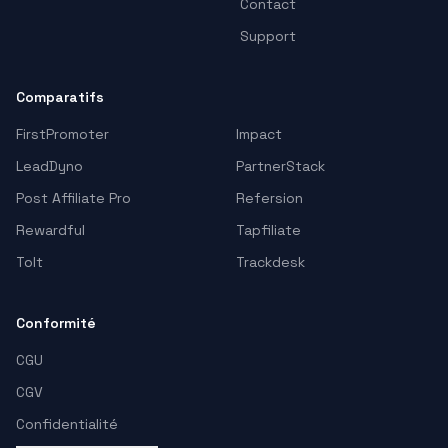
Contact
Support
Comparatifs
FirstPromoter
Impact
LeadDyno
PartnerStack
Post Affiliate Pro
Refersion
Rewardful
Tapfiliate
Tolt
Trackdesk
Conformité
CGU
CGV
Confidentialité