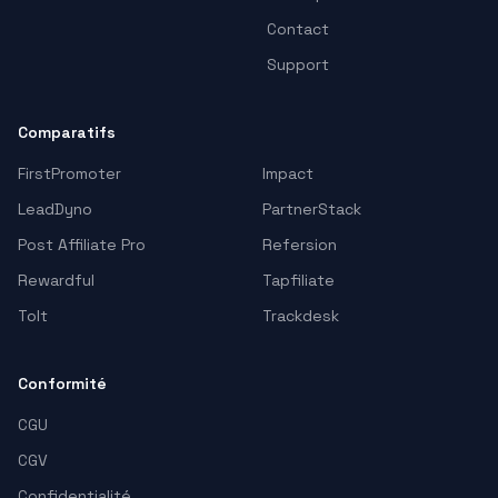
Contact
Support
Comparatifs
FirstPromoter
Impact
LeadDyno
PartnerStack
Post Affiliate Pro
Refersion
Rewardful
Tapfiliate
Tolt
Trackdesk
Conformité
CGU
CGV
Confidentialité