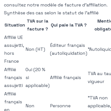
consultez notre
modèle de facture d'affiliation
.
Synthèse des cas selon le statut de l'affilié
TVA sur la
Menti
Situation
Qui paie la TVA ?
facture ?
obligat
Affilié UE
assujetti,
Éditeur français
Non (HT)
"Autoliqui
hors
(autoliquidation)
France
Affilié
Oui (20 %
TVA au ta
français
si
Affilié français
vigueur
assujetti
applicable)
Affilié
"TVA non
français
Non
Personne
applicable,
en